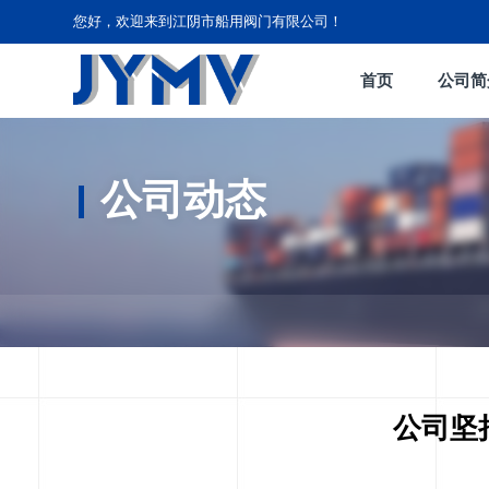
您好，欢迎来到江阴市船用阀门有限公司！
首页
公司简
公司动态
公司坚