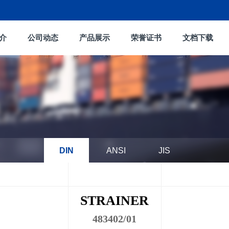
介
公司动态
产品展示
荣誉证书
文档下载
DIN
ANSI
JIS
STRAINER
483402/01