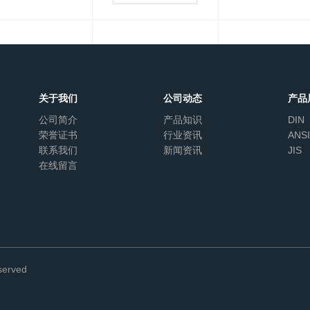
关于我们
公司动态
产品
公司简介
产品知识
DIN
荣誉证书
行业资讯
ANSI
联系我们
新闻资讯
JIS
在线留言
erved